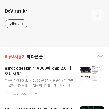
로그 정보
DoVirus.kr
구독하기
더보기
리뷰&사용기
의 다른 글
asrock deskmini A300에 xmp 2.0 메
모리 사용기
글 내용
기존에 삼성 8G ddr4 2666 을 2개 사용 중이었다 그런
데 블루스택으로 클라이언트 여러개 돌리려니 메모리가 부
족하여 에러가 발생 하여 16기가 2개를 구매 하려 했으나
1
0
2021. 10. 19.
비싸다... 그런던 차에 11마존의 딜이 발견 되었다 해당 램
은 본래 2666 인걸 자체 오버테스트를 거쳐서 안정화 된
것을 판매하는 거라 봐도 된다 아무튼 아마존 배송인데 무