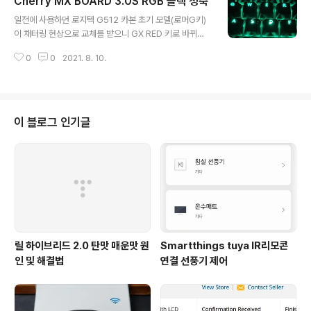
Cherry MX BOARD 3.0S RGB 블랙 청축
슨 알리 마냥 비닐 봉투에 담겨져 온건 충격과 공포 였으나
글 내용
제품에 문제가 있을까 동영상도 찍어 놨지만 이상 없다 좌
일전에 사용하던 로지텍 G512 카본 초기 모델(로머G키)
측 기존 삼성 메모리 2666 짜리를 3200으로 오버해서
이 채터링 현상으로 교체를 받으니 GX RED 키로 바뀌었
사용중일때 우측 xmp 2.0 메모리를 기본 로딩해서 320
다 키감 자체는 뭐 그럭저럭 이었는데 이번에는 키캡이 벗
0에 CL16 먹였을때 특이한건 A300 은 오버를 지원 하지
0
0
2021. 8. 10.
겨진다 a/s 만료를 10일 앞두고 a/s를 받았다 그리고 팔았
않기 때문에 xmp도 지원 안하는지 알았으나 메모리를 연
다 세상에 키보드 때문에 a/s를 받아본것도 처음인데 그것
결하니 Lo..
도 2번이나 받은 것도 모든 제품 통틀어 처음 이었나 싶다
정나미가 떨어지니 냅다 팔아버렸다 그리고 구매한 cherr
y mx board 3.0s rgb 청축 클릭키다 집에서 뭐라 할 사
이 블로그 인기글
람 없이 쓰는거니 좀 시끄러우면 어떤가 회사에서 쓰면 뒷
통수 조심하자 일전에 쓰던 G512와 사이즈가 똑같던 손목
거치대 인데 약 1.5cm 가량 더 길다 크게 거슬리지 않으니
계속 쓰도록 한다 흰색이 훨씬 이쁘지만 검정색을 선택한
건 키캡의..
릴 하이브리드 2.0 탄맛 매운맛 원
Smartthings tuya IR리모콘
인 및 해결법
연결 선풍기 제어