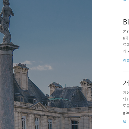
게 
B
본인
B가
료화
게 
사용
리
지 
개
자신
의 
도를
g 
베리
팁