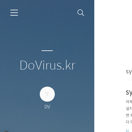
DoVirus.kr
sy
s
어제
DV
설치
면 
다 
택,
팁