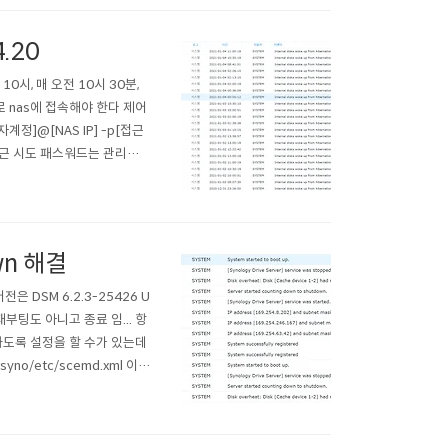
.20
시, 매 오전 10시 30분,
로 nas에 접속해야 한다 제어
계정]@[NAS IP] -p[접근
정으로 접근 시도 패스워드는 관리자계
주는 놈이라고 생각하면 된다. 첫번
own 해결
은 DSM 6.2.3-25426 U
재부팅도 아니고 종료 임... 항
능하도록 설정을 할 수가 있는데
yno/etc/scemd.xml 이와
 볼 수 있게 적혀 있다. 빨간