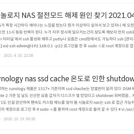
놀로지 NAS 절전모드 해제 원인 찾기 2021.04
S가 특정 시간마다 깨어나는 느낌을 받는다 뭔가 이상하다 싶어서 보고 있자니 매 오전 10
오전 11시 등등 반복이 된다. 누가 자꾸 정시에 일으키는건지 찾도록 해보자 먼저 ssh
-> 터미널 에서 ssh 활성화 해주고 putty나 요즘은 cmd창에서도 가능하다 ssh [관리자
] ex) ssh admin@192.168.0.1 -p22 로그인을 한 후 sudo -i 로 root 계
패스워드와 동일하다 cat /etc/crontab crontab은 linux 상에서 스케쥴을 걸어
2021. 4. 20. 22:28
자는 분, 시간, 일, 월, 주 순인데 0 0 1 ..
ynology nas ssd cache 온도로 인한 shutd
하는 synology 제품은 1517+ 기준이며 ssd chache는 방열판이 달려 있다. DSM 버전
ate 2 기준 임 날도 선선한 요즘 갑자기 디스크가 열 받았다고 shutdown 되버렸음... 
71도 인걸 감안하여 팬속도 커스텀 메뉴를 찾아 봄 시놀로지 nas는 ssh 로 접근 가
자 계정으로 로그인 후 # sudo -i 를 통하여 root 계정으로 들어 갈 수 있다 # vi /usr/s
 파일을 vi로 열어 보면 이와 같이 되어 있는데 xml 이다보니 생각보다 직관적으로 알아
2020. 10. 19. 00:30
박스의 disk 는 당연히 디스크, m2 ..