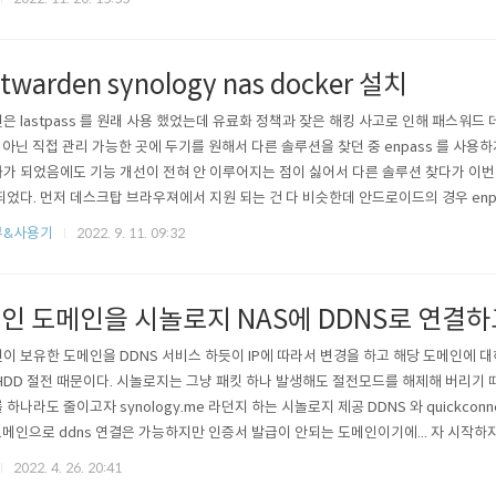
3가지가 되어 있는데 보통 그냥 이대로 해도..
itwarden synology nas docker 설치
은 lastpass 를 원래 사용 했었는데 유료화 정책과 잦은 해킹 사고로 인해 패스워드
 아닌 직접 관리 가능한 곳에 두기를 원해서 다른 솔루션을 찾던 중 enpass 를 사용하게
가 되었음에도 기능 개선이 전혀 안 이루어지는 점이 싫어서 다른 솔루션 찾다가 이번에 
되었다. 먼저 데스크탑 브라우져에서 지원 되는 건 다 비슷한데 안드로이드의 경우 enp
이 안되는데 bitwarden 은 인식이 된다는 점도 메리트가 아닐까 싶다 먼저 이 글에
뷰&사용기
2022. 9. 11. 09:32
패키지들을 설치하게 되면 절전 모드에 안들어가지는 경우가 있는데 docker 같은 서
인 도메인을 시놀로지 NAS에 DDNS로 연결
이 보유한 도메인을 DDNS 서비스 하듯이 IP에 따라서 변경을 하고 해당 도메인에 대
HDD 절전 때문이다. 시놀로지는 그냥 패킷 하나 발생해도 절전모드를 해제해 버리기 
 하나라도 줄이고자 synology.me 라던지 하는 시놀로지 제공 DDNS 와 quickconne
도메인으로 ddns 연결은 가능하지만 인증서 발급이 안되는 도메인이기에... 자 시작하자.
파이 등등 리눅스 서버 가. 개인 도메인을 DDNS로 연결하기 참고 seol..
2022. 4. 26. 20:41