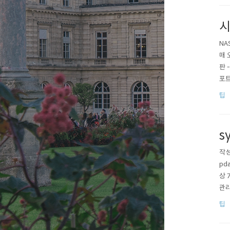
시
NA
매 
판 
포트
정 
팁
째 숫
s
작성
pd
상 
관리
같이
팁
색 