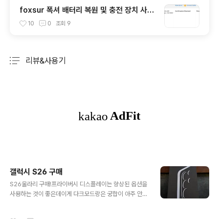
foxsur 폭셔 배터리 복원 및 충전 장치 사용
방법 및 효과
10
0
조회
9
리뷰&사용기
분류 전체보기
주요 글 목록
갤럭시 S26 구매
글 내용
S26울라리 구매!프라이버시 디스플레이는 향상된 옵션을
사용하는 것이 좋은데이게 다크모드랑은 궁합이 아주 안좋
음그래서 라이트 모드로 설정하고 어두칙칙한 아이콘들 정
리 해주니향상된모드 써도 아주 좋음! ai 기능은 진짜 최고
작성시간