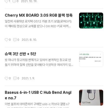
1
0
2021. 10. 19.
은 사진에서 보다시피 다리..
비싸다... 그런던 차에 11마존의 딜이 발견 되었다 해당 램
은 본래 2666 인걸 자체 오버테스트를 거쳐서 안정화 된
것을 판매하는 거라 봐도 된다 아무튼 아마존 배송인데 무
Cherry MX BOARD 3.0S RGB 블랙 청축
슨 알리 마냥 비닐 봉투에 담겨져 온건 충격과 공포 였으나
글 내용
일전에 사용하던 로지텍 G512 카본 초기 모델(로머G키)
제품에 문제가 있을까 동영상도 찍어 놨지만 이상 없다 좌
이 채터링 현상으로 교체를 받으니 GX RED 키로 바뀌었
측 기존 삼성 메모리 2666 짜리를 3200으로 오버해서
다 키감 자체는 뭐 그럭저럭 이었는데 이번에는 키캡이 벗
사용중일때 우측 xmp 2.0 메모리를 기본 로딩해서 320
겨진다 a/s 만료를 10일 앞두고 a/s를 받았다 그리고 팔았
0에 CL16 먹였을때 특이한건 A300 은 오버를 지원 하지
작성시간
0
0
2021. 8. 10.
다 세상에 키보드 때문에 a/s를 받아본것도 처음인데 그것
않기 때문에 xmp도 지원 안하는지 알았으나 메모리를 연
도 2번이나 받은 것도 모든 제품 통틀어 처음 이었나 싶다
결하니 Lo..
정나미가 떨어지니 냅다 팔아버렸다 그리고 구매한 cherr
슈랙 3단 선반 + 5단
y mx board 3.0s rgb 청축 클릭키다 집에서 뭐라 할 사
글 내용
람 없이 쓰는거니 좀 시끄러우면 어떤가 회사에서 쓰면 뒷
방 하나가 창고처럼 변해가고 있어서 본격적인 창고로 만
통수 조심하자 일전에 쓰던 G512와 사이즈가 똑같던 손목
들기 위하여 철제 선반을 찾아봤다 이것저것 여러가지 있
거치대 인데 약 1.5cm 가량 더 길다 크게 거슬리지 않으니
는데 진짜 하늘색 선반은 좀 너무 조잡해서 그렇고 흰색으
계속 쓰도록 한다 흰색이 훨씬 이쁘지만 검정색을 선택한
로 찾았고 마침 쿠팡에 로켓에 딱 맞는 사이즈가 있어서 주
작성시간
0
0
2021. 1. 9.
건 키캡의..
문 했다 오늘 새벽 도착 어제가 아니라 그제 주문 한건데 오
늘 새벽에 로켓으로 왔다 당일 배송은 실패 했지만 도로 상
황이 눈이 눈이 배송이 어려울 것이라 클레임은 하지 않는
Baseus 6-in-1 USB C Hub Bend Angl
다 배송은 배송인데 박스 상태가 구겨지고 테이프 덧댐이
e no.7
되어 있고... 직접 들어보니 이해 한다 한 30kg은 되는거
글 내용
같다 이런건 무료배송이라니... 왜 배송이 늦어 졌는가 알
이번 블프에 아마존에서 구매한 usb-c 허브다 갤탭 s7