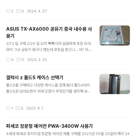
A300 에서도 아마존 직구 크루셜 DDR4 16GB*2 썼는
함 키보드 소음 생각보다 큼타건 감 10만원 미만 키보드만
데 계속 크루셜만 쓰고 있음....
써 봤는데 지금 까지 중에서 가장 좋음Wifi 리시버 못 생김
작성시간
2
0
2024. 4. 27.
블루투스 연결시 절전모드로 빠지는데 3-4초간 키 입력이
안되서 잠시 기다려야 하는 문제가 있음(wifi 모드에서는
테스트 안해 봄 / 리시버 못생김)방향키 위치가 애매 해서
ASUS TX-AX6000 공유기 중국 내수용 사
적응하는데 시간이 좀 필요 함우측 쉬프트키 자주 활용 하
용기
는 사람들에게는 비추천오른손 잡이 독수리는 우측 쉬프트
글 내용
안쓰기 때문에 문제 없음한글 각인 없으나 한글 300타 이
2/13 일 구매 2/20 일 도착 뽁뽁이에 꼼꼼하게 포장 되어
상 나오면 문제 없음프린트스크린키가 펑션 조합으로만 사
와서 그냥 공유기 왔구나 했는데 포장을 뜯으니... 어? 어...
용 가능해서 본인은 F8 키를 프린트스크린 대신 사용 함
어 음... 판매자가 돼지코 어댑터도 줌 박스 만큼이나 공유
작성시간
0
0
2024. 2. 25.
(픽픽으로 캡쳐) 사..
기도 거대함 asrock deskmini a300 사용중인데 공유
기가 조금 더 큼... 본인은 집에 IOT전용 공유기로 회선을
분리했음 중국산 IOT기기들은 인터넷은 되지만 내부에 시
갤럭시 z 폴드5 케이스 선택기
스템에 연결은 못함 구글IOT도 저쪽에 있었는데 휴대폰으
글 내용
폴드5를 구매하고 다양한 케이스를 접해 봤다 폴드4에서
로 제어가 안되서 이쪽으로 옮겨짐 ㅋㅋㅋ 점선은 무선 연
폴드5로 넘어오면서 최대 강점이 무엇인가를 생각해 보면
결 실선은 유선 연결 NAS는 1517+ 로 벌써 6년 넘게 쓰
바로 얇아진 두께이다 흰지가 바뀌면서 더욱 얇아졌다 물
고 있구나... 암튼 이 모델이 2.5Gbps usb랜이 연결이 안
론 아직 갈길은 멀어 보인다... 자 그런데 구매 사은품으로
되는 모델이라 LACP(Link Aggregation 802.3ad) 연
작성시간
1
0
2023. 9. 1.
받은 투명 케이스나 맥세이프 사용을 위한 케이스이나 정
결을 해서 사용을 하고 있었는데..
품 S펜 달린 케이스나 두껍다 두꺼워 진다. 뭐 그런데 이건
그 어떤 폰을 쓰던 마찬가지이니 감안해야 한다. 그런데 흰
파세코 창문형 에어컨 PWA-3400W 사용기
지 구조를 가진 케이스 특성상 좌우를 물고 있는게 아니다
글 내용
보니 액정 쪽 케이스에 문제가 발생 한다 손가락으로 살짝
4세대 파세코 프리미엄 창문형 에어컨 제품 구매를 2023년 05월 20일에 해서 24