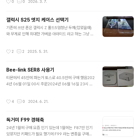
0
0
2026. 3. 7.
인듯 너무 간편함 ㅋㅋ https://smartstore.naver.co
m/withmobile0425/products/12990881948?Na
Pm=ct%3Dmmfuhidm%7Cci%3Dcheckout%7Ct
갤럭시 S25 엣지 케이스 선택기
r%3Dppc%7Ctrx%3Dnull%7Chk%3Dd06e0e63
글 내용
921543f3c13f39b62069c9bfd954c695 삼성 공
기존에 쓰던 폰은 갤럭시 Z 폴드5엄청난 두께(접었을때)
식 갤럭시 S26 울트라 256GB SM-S948N 자급제 : 삼
와 무게로 인해 최대한 가벼운 아라미드 라고 하는 그냥 카
성공식파트너 위드모바일[삼성공식파트너 위드모바일] 삼
본 케이스를 사용 했다(근데 결과적으로 측면부 케이스와
성공식파트너 (주)위드모바일smar..
직접 닿는 면에 스크레치가 작살 나더라...) 암튼 S25엣지
작성시간
2
2
2025. 5. 31.
는 Z폴드5 와 배터리 타입이 비슷한 수준이고 난 Z폴드5
를 방전 시켜본적이 없기 때문에적은 배터리여도 충분하다
생각하여 교체를 감행하고 만족 중이다솔직히 가벼운건 모
Bee-link SER8 사용기
르겠고 얇아서 주머니에 넣기 좋다 하지만 문제는 아라미
글 내용
드 썼을때도 그 이전에 S21을 썼을때도 사용했던 맥세이
티몬에서 45만에 파는거 토스로 40.5만에 구매 했음202
프 지금은 Qi2 에 맞도록차량용 충전, 거치대도 맞춰져 있
4년 06월 01일 00시 주문2024년 06월 16일 23시 국
고 집 안에도 맞추어져 있기 때문에 결국 케이스를 써야 한
내 도착2024년 06월 17일 12시 수입 신고2024년 06
다 기존 갤럭시 들은 카메라가 3개라 원형 Qi2 마그네틱
월 20일 16시 수입 신고 수리2024년 06월 21일 배송 완
작성시간
4
0
2024. 6. 21.
구조와 악세사리 사용에 있어서 ..
료 뽁뽁이와 쓰면 안되는 여행용 돼지코 주는데 이거 덜렁
거려서 쓰면 안됨 쇼트남 번쩍번쩍빡빡하게 껴지는 돼지코
써야 함 별개로 19v 6.32A 인데 기존에 집에서 쓰던 asr
독거미 F99 경해축
ock deskmini A300 의 어댑터와 전압, 전류, 소켓 크기
글 내용
다 동일 함그런데 크기는 1/4 로 줄어 들었음 ㅋㅋㅋ 알리
24년 1월에 구매 요즘 인기 있는데 1월에는 F87만 인기
에서 구매한 크루셜 DDR5 5600 16GB *2 메모리기존
있었지만 키패드가 필요 했기에 F99 라는 변종을 구매