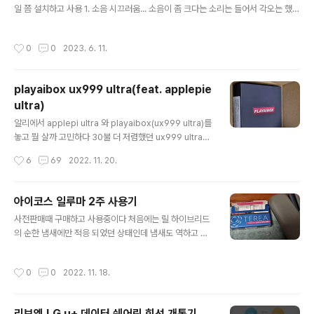
잡아도 휜다 이게 뭘 의미 하냐면 케이스를 씌운 상태로 손
일 쯤 설치하고 사용 1. 소음 시끄러움... 소음이 좀 크다는 소리는 들어서 각오는 했는
에 파지를 하면 케이스가 화면 부위로 넘어갈 정도로 낭창
데 벽걸이 에어컨이 고장나서 대체품으로 구매 했지만 비교 불가 할 정도로 시끄러움
낭창 하다는 소리다 그럼 이걸 해결 하는 방법은? 가장 쉬
냉매 이동소리(칼가는 소리), 자체 풍속에 따른 소음(블로우 팬이라 더 큼), 인버터 돌
작성시간
0
0
2023. 6. 11.
운 방법은 접착 테이프가 있는 ..
아가는 소리... 복합적으로 나니깐 상당히 시끄러움 특히 저 칼가는 소리가 취침모드
에서만 남 아마 취침모드에서는 인버터 출력이 반토막이 나 있다보니 냉매 이동하는
데서 소음이 발생 하는 거 같음 https://www.youtube.com/shorts/tkQ84Lg
playaibox ux999 ultra(feat. applepie
GBAU 풍량 관련한 소음은 인내 할 만함 선풍기 보다 좀 더 큰 수준(AC선풍기 기
ultra)
준...) 2. 전력 ..
글 내용
알리에서 applepi ultra 와 playaibox(ux999 ultra)를
놓고 뭘 살까 고민하다 30불 더 저렴했던 ux999 ultra를
구매 했다. 차이점은 저 TF sdcard 슬롯 여는 방식과 GU
작성시간
6
69
2022. 11. 20.
I상의 네이밍 뿐 펌웨어도 호환이 된다. ApplePie CarPl
ay AI 상자 | 페이스북 로그인 또는 가입하여 보기 Faceb
ook에서 게시물, 사진 등을 확인하세요. www.faceboo
아이코스 일루마 2주 사용기
k.com applepie는 뭔가 펌웨어가 가장 빨리 업데이트가
글 내용
사전판매때 구매하고 사용중이다 처음에는 릴 하이브리드
되고 커뮤니케이션이 잘 되는데 비해 다른 제품들은 잘 안
의 순한 냄새에만 적응 되었던 상태인데 냄새도 역하고 차
되는 느낌이 든다. 그래서 applepie 를 사야 하나 고민 했
안에서 피면 비린내도 다시 나고 릴 하브가 확실히 냄새가
지만 스펙이 너무 똑같아서 케이스 갈이 같아서 그냥 구입
월등히 적구나 하고 느낄 수 있었다 하지만 언제나 그렇듯
ㄱㄱ 구입하고 버전 정보를 보니 2022-10-18 버전 이라
작성시간
0
0
2022. 11. 18.
익숙해 지는데 필요한 시간은 단 2일 테리아 피우고나서
고 나..
느낀 점인데 릴 하브는 니코틴을 못 느끼는 수준인거 같다
막 30분에 한번씩 땡기고 3-4개 연달아 피우고 해도 아무
리브엠 LG u+ 데이터 쉐어링 회선 개통기