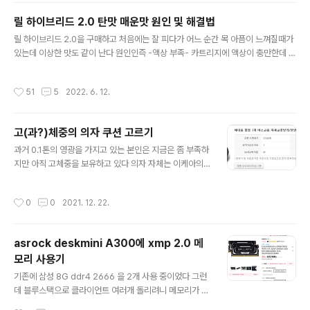
구매 하지만 글로벌 롬이 없다는건 크나큰 문제 였다는 걸
릴 하이브리드 2.0 탄맛 매운맛 원인 및 해결법
깨닫는데는 수령 후 하루면 충분 했다 구매전 유튜버들의
글 내용
릴 하이브리드 2.0을 구매하고 처음에는 잘 피다가 어느 순간 목 아픔이 느껴질때가
제품 가성비 극찬, 한국어 사용방법, 플레이 스토어 설치 방
있는데 이상한 맛도 같이 난다 원인인즉 -액상 부족- 카트리지에 액상이 충만한데 뭔
법 등등 접할 수 있는 모든 매체의 사용기등을 참고 하였지
소리냐 할 수 있겠지만 카트리지는 결국 기존 액상형 전자담배와 동일한 방식이기 때
만 몇가지 문제가 계속 나왔다... 일단 초기 설정 방법 들어
문인데 액상이 심지를 적시고 코일을 가열하여 이를 기체화 시키는 과정이다 그런데
간다 언제나 그렇듯 내가 알아 낸 것이 아니니 링크로 대체
작성시간
51
5
2022. 6. 12.
이때 심지가 액상에 충분히 적셔지지 않는 다면??? 심지가 그냥 타버리게 되고 심지
한다 https://www.youtube.com/watch?v=XJ-i4Qa
탄맛을 맛보게 되는 것이다 이때 매운맛 또는 탄맛을 느끼게 되며 목이 아프다 그럼
I..
왜 그런 현상이 발생하는가 보면 1. 카트리지 불량 2. 심지가 충분히 젖기 전에 연속
고(과?)체중의 의자 쿠션 고르기
해서 흡입 3. 공기방울 등으로 추정 된다 카트리지 불량은 뭐 거의 느끼기 어려운 부
글 내용
분이고 처음부터 발생 할 수 있고 하드웨어 불량..
과거 0.1톤의 영광을 가지고 있는 본인은 지금은 좀 부족하
지만 아직 고체중을 보유하고 있다 의자 자체는 이케아의
마르쿠스를 한 4년 사용한거 같다 그렇다보니 엉덩이 시트
부분의 가죽 방석이 푹 꺼져서 더이상 본인의 체중을 감당
작성시간
0
0
2021. 12. 22.
못하는 상태가 되고 엉덩이가 아프기 시작해서 방석을 하
나 둘 사용해 보기 시작 했다 근데 요즘은 좌판이 가죽이 아
니라 페브릭으로 바뀐거 같다? 1. 메모리폼 소재 생각보다
asrock deskmini A300에 xmp 2.0 메
큰 좌판을 보유 하였으나 실제 체중을 받는 부분은 가운데
모리 사용기
로 한정 되다보니 방석 속으로 엉덩이가 파고 들어가게 된
글 내용
다 좀 더 뒤로 정 자세로 앉으면 어떨지 모르겠지만 계속 안
기존에 삼성 8G ddr4 2666 을 2개 사용 중이었다 그런
으로 미끄러지다보니 의미가 없다 0.1톤 들에게는 아무 쓸
데 블루스택으로 클라이언트 여러개 돌리려니 메모리가 부
모 없고 70-80키로 정도가 적당해 보이고 그 이하 체중들
족하여 에러가 발생 하여 16기가 2개를 구매 하려 했으나
작성시간