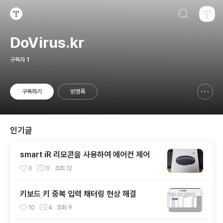
검색하기
티스토리
DoVirus.kr
구독자
1
구독하기
방명록
신고하기 레이어
열기
인기글
smart iR 리모콘을 사용하여 에어컨 제어
0
0
조회
12
키보드 키 중복 입력 채터링 현상 해결
10
4
조회
9