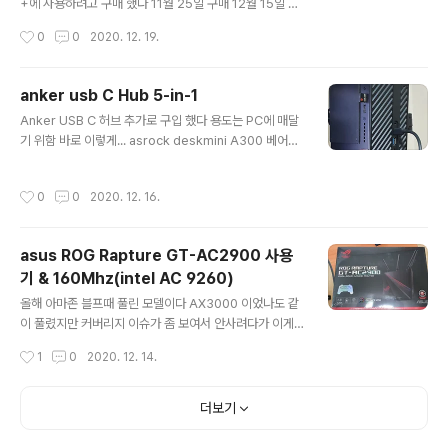
것 같다 내용물 파손에 대비하여 사진을 잘 찍어 둔다 박스
+에 사용하려고 구매 했다 11월 25일 구매 12월 15일 배
를 개봉하고 구성물품이 다 있는지 확인한다. 제품 구성품
송 이제는 아마존이 알리보다 느리다 이 제품이 2세대이니
작성시간
0
0
2020. 12. 19.
이라고 뭔가 긴거 8개 보통꺼 ..
구입에 주의가 필요하다 1세대 제품은 C포트 옆에 on off
스위치가 없다 포트들이다 USB 3.0 *2 , HDMI(4k 30h
z), usb-c, 3.5파이 이어폰 본인이 사용하는건 6천원짜리
anker usb C Hub 5-in-1
젤리케이스 이다 막 쓰기 좋아서 쓰는데 잘 안들어간다 어
글 내용
Anker USB C 허브 추가로 구입 했다 용도는 PC에 매달
차피 젤리 이니 그냥 우겨 넣으면 구겨져서 빡빡하게 잘 고
기 위함 바로 이렇게... asrock deskmini A300 베어본
정 된다 오히려 좋은걸지도? USB-PD 포트를 이용하여 충
의 전면 usb-C 포트를 사용할 방법을 고민하다 저렇게 허
전기 연결한 모습 고속 충전 잘 됨 속도는 90%가 넘는 상
브를 매달면 되겠다?! 싶어서 구입했다. 라고 쓰고 사실은
황에서 16W가 찍힘 스펙상은 60W USB 장치 연결시 안
작성시간
0
0
2020. 12. 16.
순전히 측면에 sd카드로 네비게이션 업데이트 때문에 산
내창 나오는 것과 유튜브 재생시 이어폰잭 연결시 ..
거다 기존에 사용중이던 usb sd카드 젠더가 오래되서 그
런지 인식 실패도 종종 발생했고 usb포트도 부족한데 C나
asus ROG Rapture GT-AC2900 사용
쓰자 라는 생각으로 구입 아마존 블프때 구입했고 20불 살
기 & 160Mhz(intel AC 9260)
짝 넘는다 anker 라서 샀다 사실 속도적인 측면에서는 mi
글 내용
cro SD카드 자체의 쓰기 속도가 워낙 느리다보니 15~20
올해 아마존 블프때 풀린 모델이다 AX3000 이었나도 같
MB/s 정도의 쓰기속도가 나오고 읽기 속도는 45MB/s 가
이 풀렸지만 커버리지 이슈가 좀 보여서 안사려다가 이게
량 나온다 SD카드 슬롯 정상 동작하지만 hdmi 포..
보여서 낼름 집었다 149.99불 무배 껍데기 종이 안에는 무
작성시간
1
0
2020. 12. 14.
지 박스가 들어 있다 그래서 AC1900 리퍼가 무지 박스 였
던건가?! 싶은 순간 이었다 특이한건 AC1900 t-mobile
버전보다 어댑터가 작다 크기만 작고 출력 전압등은 동일
더보기
하다 책상이 같은 색상인데 왜 저리 나왔는지는 모르겠지
만... 생긴건 그냥 공유기 이다 근데 전원을 넣으면 LED가