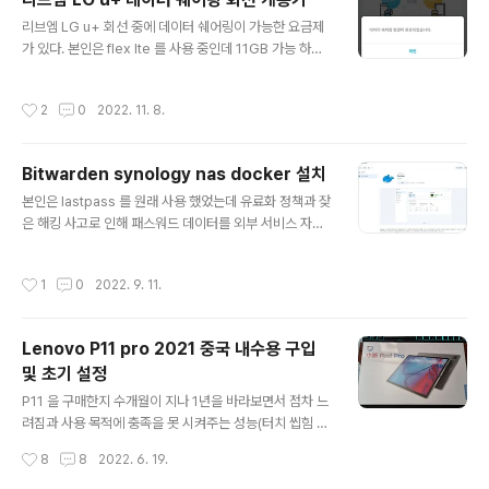
렇지도 않았는데 테리아로 바꾸고 나서 부터는 2시간에 한
글 내용
번 꼴로 피우게 되는 거 같다 가끔 1시간도 안되서 피게 되
리브엠 LG u+ 회선 중에 데이터 쉐어링이 가능한 요금제
면 피다 마는 경우도 생긴다 확실히 니코틴의 양이 다른거
가 있다. 본인은 flex lte 를 사용 중인데 11GB 가능 하다
같다 맛은 예전에 그냥 릴 폈을때 퍼플 그린 그린징 블루 오
고 나와 있어서 데쉐 신청을 했다. 금요일 신청하고 월요일
렌지 등등 다 펴봤는데 블루에 정착했던 것처럼 몇가지 사
우체국 등기(택배 아님)로 유심이 도착하고 개통 절차 시작
작성시간
2
0
2022. 11. 8.
서 폈지만 역시나 블루 이다 ..
이미 셀프 개통 절차를 90% 밟아 놨기에 유심 등록만 하
면 회선 개통은 된다. 그리고 나서 현재 요금제 회선이랑 데
쉐 회선을 묶어 주는 작업을 진행 하면 된다. flex lte 사용
Bitwarden synology nas docker 설치
하는 기기를 확정 기변을 반드시 해야 하고 이건 그냥 보고
글 내용
하면 되니 문제가 없는데 데쉐를 playaibox ux999 ultr
본인은 lastpass 를 원래 사용 했었는데 유료화 정책과 잦
a 장치로 하려다 보니 기기 목록에 없다 셀프 개통으로는
은 해킹 사고로 인해 패스워드 데이터를 외부 서비스 자체
확정 기변 불가 (다른 외산 태블릿 선택하고 진행하면 당장
DB가 아닌 직접 관리 가능한 곳에 두기를 원해서 다른 솔
은 된다고 하는데 쓰다 막힐수도 있으니 좀....
루션을 찾던 중 enpass 를 사용하게 되었다. enpass 또
작성시간
1
0
2022. 9. 11.
한 유료화가 되었음에도 기능 개선이 전혀 안 이루어지는
점이 싫어서 다른 솔루션 찾다가 이번에 bitwarden 으로
갈아타게 되었다. 먼저 데스크탑 브라우져에서 지원 되는
Lenovo P11 pro 2021 중국 내수용 구입
건 다 비슷한데 안드로이드의 경우 enpass 는 삼성 브라
및 초기 설정
우져에서 사용이 안되는데 bitwarden 은 인식이 된다는
글 내용
점도 메리트가 아닐까 싶다 먼저 이 글에 앞서 시놀로지 나
P11 을 구매한지 수개월이 지나 1년을 바라보면서 점차 느
스에는 몇가지 패키지들을 설치하게 되면 절전 모드에 안
려짐과 사용 목적에 충족을 못 시켜주는 성능(터치 씹힘 현
들어가지는 경우가 있는데 docker 같은 서비스가 대표적
상이나 동영상이 끊기는 현상, 사운드가 밀리는 현상 등등)
작성시간
8
8
2022. 6. 19.
이다 전기..
으로 인하여 태블릿 교체를 결심하여 아무 생각 없이 스냅
870을 사용하는 제품이면 몇년 문제 없겠지란 생각으로