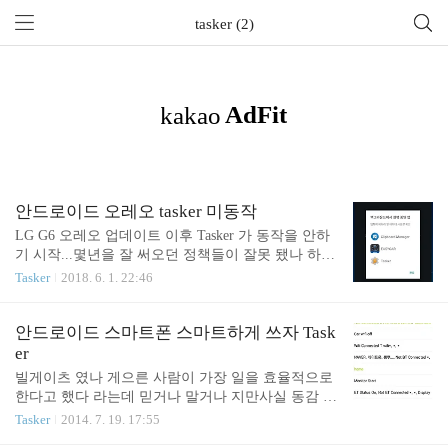
tasker (2)
안드로이드 오레오 tasker 미동작
LG G6 오레오 업데이트 이후 Tasker 가 동작을 안하
기 시작...몇년을 잘 써오던 정책들이 잘못 됐나 하고
수정도 해보고 cell id 재스캔도 해보고별 짓을 다 했
Tasker
2018. 6. 1. 22:46
는데도 미동작... 오레오 기능인지 G6 전원관리 기능
인지 모르지만 일단 알림창에 위와 같이 백그라운드
앱들이 보여짐 그런데 백그라운드에서 앱이 돌아가
안드로이드 스마트폰 스마트하게 쓰자 Task
려면 해당 앱이 절전기능이 꺼져 있어야 제대로 돌아
er
가는데설정의 배터리 앱 전원관리 쪽 설정을 보니 Ta
빌게이츠 였나 게으른 사람이 가장 일을 효율적으로
sker가 꺼져 있음... 이렇게 활성화 해주니 잘 됨 끝
한다고 했다 라는데 믿거나 말거나 지만사실 동감 하
는 바이다. 왜냐면 귀찮으니깐... 하지만 일은 해야겠
Tasker
2014. 7. 19. 17:55
고 그럼? 피드백이 필요 없을 만큼 능동적인 시스템