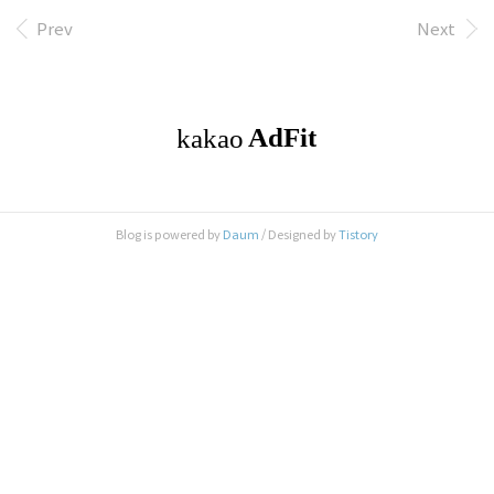
을 개발하면 된다 간단하잖아?(요즘 윈도우8을 보면
MS 직원들은 참 부지런 한거 같다) 아이폰 3Gs 를 시
Prev
Next
작으로 본격적인 스마트폰 사용에 발을 들이게 되고
탈옥도 해보고 안드로이드도 써보고루팅도 해보고
언락도 해보고 커스텀 롬도 올려보고 별의 별짓 다
했는데 어느순간 내가 이걸 왜 하지? 누군가 튜닝의
끝은 순정이라 하였거늘 UI 같은건 이미 개발자들이
개발할때 나름 최대의 효율을 내도록 개발을 한것이
기때문에 익숙해지면 사실 다른 UI를 사용할 필요가
없는거다.물론 체질적으로 안맞는 경우도 있겠지
만...
Blog is powered by
Daum
/ Designed by
Tistory