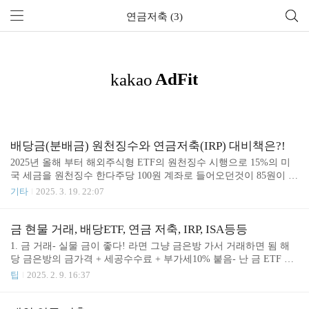
연금저축 (3)
배당금(분배금) 원천징수와 연금저축(IRP) 대비책은?!
2025년 올해 부터 해외주식형 ETF의 원천징수 시행으로 15%의 미
국 세금을 원천징수 한다주당 100원 계좌로 들어오던것이 85원이 들
어오는 것인데이것을 시행함으로써 가장 큰 피해를 보는 ETF가미국
기타
2025. 3. 19. 22:07
배당다우존스 시리즈 일 것이다.애초에 일반계좌는 오히려 이득이
다 기존에는 15% 때갔다가 14% 돌려주고 15.4%를 때갔으니100 - 15
+ 14 - 15.4 = 83.6원이 들어오던것이100 - 15 = 85원이 들어오게 되
금 현물 거래, 배당ETF, 연금 저축, IRP, ISA등등
었으니 말이다. 아직 시스템이 확정 되진 않았으니 세금 감면 방식이
1. 금 거래- 실물 금이 좋다! 라면 그냥 금은방 가서 거래하면 됨 해
어찌 될지 모른다.연금 수령시 5.5% 연금소득세 내던 것에서 총 누
당 금은방의 금가격 + 세공수수료 + 부가세10% 붙음- 난 금 ETF 로
적 원천징수(의 14%) 포인트 만큼 빼줄 건지 배당금에 대해서만 빼
할래! 매매차익시 15.4% 배당소득세 냄, 해당 펀드의 운용 수수료 내
팁
2025. 2. 9. 16:37
줄건지 모르겠지만... 암튼 자 그러면 분배금을 안받으면 해결이 된
야함- KRX 금거래소 계좌 만들면 차익에 대해서 면세임 무조건 krx
다.그러기 ..
거래소 금현물계좌로 거래 해야 함- 단, 연금계좌에서 금 장투 할거