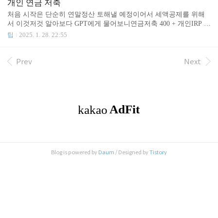
야! 라면 저축연금에서 금ETF 거래하는 것도 방법 이긴 함 배당이
개인 연금 저축
없으니 과세이연 혜택 봐서 연금세만 내면 되니깐 2. 배당ETF- 국내
처음 시작은 단순히 연말정산 토해낼 예정이어서 세액공제를 위해
상장 해외ETF 들의 배당금(분배금)이 올해부터 15% 원천징수로 바
서 이것저것 알아보다 GPT에게 물어보니연금저축 400 + 개인IRP 30
뀌었음. 일반계좌는 어차피 낼 세금이니 전혀 차이가 없지만 연금계
0만원 하게 되면 급여에 따라 약 13% 15% 세액공제가 된다고 한다.
팁
2025. 1. 28. 22:55
좌에서는 상황이 달라졌음 배당세팅 해놓은 사람들 배당금 100만 들
(근데 무료버전 GPT정보는 2023년에 머물러 있는 것이 함정... 600 +
어와서 재투자 할 수 ..
300만원까지 가능함) 그래서 돈을 어떻게 할까 어떻게 배분할까 IRP
해야 하나... 돈 못찾는 다는데...중간에 해지하면 세액공제 받은거
Prev
Next
다 뱉어내고 수익금의 세금도 낸다는데... 결론은 주식투자를 원래
하고 있었으면 원래 내야 할 세금 내는 것 뿐이다손해는 1도 없는 거
다급전이 미친듯이 필요하다 그럼 해지하던가 담보대출 받던가 하
면 되는 거다단 IRP는... 없다 그런거 해지 뿐이... 손해는 없지만 이
득은? 600만원 ..
Blog is powered by
Daum
/ Designed by
Tistory