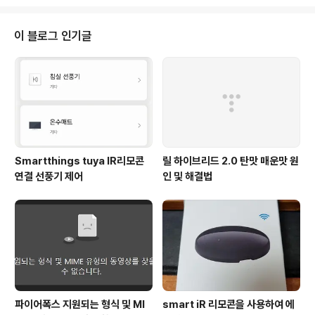
라우져 설정 상에서 허용 한다 그럼 위와 같이 매번 접속 할
때마다(하루에 한번) 저렇게 팝업이 뜨게 될 것이고 총 8번
이상의 스크롤링 및 팝업 체크 후 창 닫기 버튼을 눌러줘야
이 블로그 인기글
하는데 ublock origin 설정을 연다 상단에 내 필터 탭을
들어 간 후 가장 하단 부에 ! 2022-04-23 https://ww
w.dhlottery.co.kr @@||el.dhlottery.co.kr^$popu
p,domain=www.dhlott..
Smartthings tuya IR리모콘
릴 하이브리드 2.0 탄맛 매운맛 원
연결 선풍기 제어
인 및 해결법
파이어폭스 지원되는 형식 및 MI
smart iR 리모콘을 사용하여 에