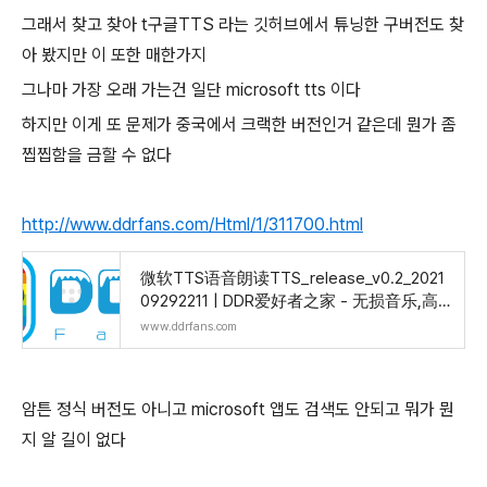
그래서 찾고 찾아 t구글TTS 라는 깃허브에서 튜닝한 구버전도 찾
아 봤지만 이 또한 매한가지
그나마 가장 오래 가는건 일단 microsoft tts 이다
하지만 이게 또 문제가 중국에서 크랙한 버전인거 같은데 뭔가 좀
찝찝함을 금할 수 없다
http://www.ddrfans.com/Html/1/311700.html
微软TTS语音朗读TTS_release_v0.2_2021
09292211 | DDR爱好者之家 - 无损音乐,高
清电影,福利资源,技术教程,
www.ddrfans.com
암튼 정식 버전도 아니고 microsoft 앱도 검색도 안되고 뭐가 뭔
지 알 길이 없다