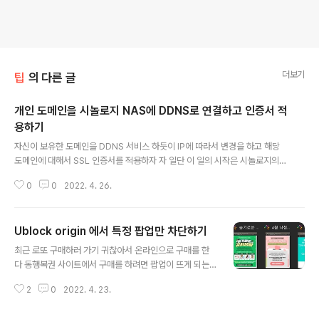
더보기
팁
의 다른 글
개인 도메인을 시놀로지 NAS에 DDNS로 연결하고 인증서 적
용하기
글 내용
자신이 보유한 도메인을 DDNS 서비스 하듯이 IP에 따라서 변경을 하고 해당
도메인에 대해서 SSL 인증서를 적용하자 자 일단 이 일의 시작은 시놀로지의 H
DD 절전 때문이다. 시놀로지는 그냥 패킷 하나 발생해도 절전모드를 해제해 버
0
0
2022. 4. 26.
리기 때문에 절전모드는 그냥 포기하는게 좋을 것 같다 아무튼 그 빈도를 하나
라도 줄이고자 synology.me 라던지 하는 시놀로지 제공 DDNS 와 quickco
nnect 를 꺼버렸다. iptime 공유기도 사용하기 때문에 iptime.org 도메인으
Ublock origin 에서 특정 팝업만 차단하기
로 ddns 연결은 가능하지만 인증서 발급이 안되는 도메인이기에... 자 시작하
글 내용
자. 준비물 asus 공유기(멀린펌) 또는 시놀로지 NAS 또는 라즈베리파이 등등
최근 로또 구매하러 가기 귀찮아서 온라인으로 구매를 한
리눅스 서버 가. 개인 도메인을 DDNS로 연결하기 참고 seol..
다 동행복권 사이트에서 구매를 하려면 팝업이 뜨게 되는
데 팝업만 6개 인데 이게 팝업 블럭 쿠키가 하루 밖에 안된
2
0
2022. 4. 23.
다 물론 매번 팝업할 창을 선택하는 수고를 감행해도 된다
난 귀찮은게 싫을 뿐이다 자 일단 해당 사이트의 팝업을 브