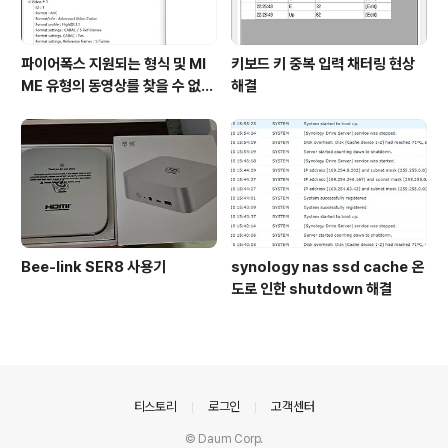
파이어폭스 지원되는 형식 및 MI
키보드 키 중복 입력 채터링 현상
ME 유형의 동영상를 찾을 수 없습
해결
니다 해결2(24.09.09)
Bee-link SER8 사용기
synology nas ssd cache 온
도로 인한 shutdown 해결
의안내
티스토리
로그인
고객센터
© Daum Corp.