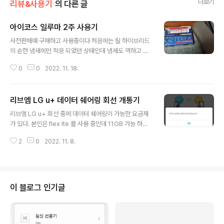
더보기
리뷰&사용기
의 다른 글
아이코스 일루마 2주 사용기
글 내용
사전판매때 구매하고 사용중이다 처음에는 릴 하이브리드
의 순한 냄새에만 적응 되었던 상태인데 냄새도 역하고 차
안에서 피면 비린내도 다시 나고 릴 하브가 확실히 냄새가
0
0
2022. 11. 18.
월등히 적구나 하고 느낄 수 있었다 하지만 언제나 그렇듯
익숙해 지는데 필요한 시간은 단 2일 테리아 피우고나서
느낀 점인데 릴 하브는 니코틴을 못 느끼는 수준인거 같다
리브엠 LG u+ 데이터 쉐어링 회선 개통기
막 30분에 한번씩 땡기고 3-4개 연달아 피우고 해도 아무
글 내용
렇지도 않았는데 테리아로 바꾸고 나서 부터는 2시간에 한
리브엠 LG u+ 회선 중에 데이터 쉐어링이 가능한 요금제
번 꼴로 피우게 되는 거 같다 가끔 1시간도 안되서 피게 되
가 있다. 본인은 flex lte 를 사용 중인데 11GB 가능 하다
면 피다 마는 경우도 생긴다 확실히 니코틴의 양이 다른거
고 나와 있어서 데쉐 신청을 했다. 금요일 신청하고 월요일
같다 맛은 예전에 그냥 릴 폈을때 퍼플 그린 그린징 블루 오
2
0
2022. 11. 8.
우체국 등기(택배 아님)로 유심이 도착하고 개통 절차 시작
렌지 등등 다 펴봤는데 블루에 정착했던 것처럼 몇가지 사
이미 셀프 개통 절차를 90% 밟아 놨기에 유심 등록만 하
서 폈지만 역시나 블루 이다 ..
면 회선 개통은 된다. 그리고 나서 현재 요금제 회선이랑 데
쉐 회선을 묶어 주는 작업을 진행 하면 된다. flex lte 사용
하는 기기를 확정 기변을 반드시 해야 하고 이건 그냥 보고
이 블로그 인기글
하면 되니 문제가 없는데 데쉐를 playaibox ux999 ultr
a 장치로 하려다 보니 기기 목록에 없다 셀프 개통으로는
확정 기변 불가 (다른 외산 태블릿 선택하고 진행하면 당장
은 된다고 하는데 쓰다 막힐수도 있으니 좀....