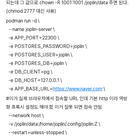
되는데 그 값으로 chown -R 1001:1001 /joplin/data 주면 된다.
(chmod 2777 대신 사용)
podman run -d \
--name joplin-server \
-e APP_PORT=22300 \
-e POSTGRES_PASSWORD=joplin \
-e POSTGRES_USER=joplin \
-e POSTGRES_DB=joplin \
-e DB_CLIENT=pg \
-e DB_HOST=127.0.0.1 \
-e APP_BASE_URL=
https://www.naver.com
\
#이거 실제 브라우저에서 접속할 URL 인데 기본 http 이라 역방
향 프록시 설정도 해야 함 이거 잘못 되면 접속 안됨
--network host \
-v /joplin/data:/home/joplin/.config/joplin:Z \
--restart=unless-stopped \