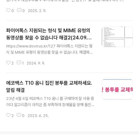
4% 배당소득세 냄, 해당 펀드의 운용 수수료 내야함- KRX 금거래소 계좌 만들
0
0
2025. 2. 9.
면 차익에 대해서 면세임 무조건 krx거래소 금현물계좌로 거래 해야 함- 단, 연
금계좌에서 금 장투 할거야! 라면 저축연금에서 금ETF 거래하는 것도 방법 이
긴 함 배당이 없으니 과세이연 혜택 봐서 연금세만 내면 되니깐 2. 배당ETF- 국
파이어폭스 지원되는 형식 및 MIME 유형의
내상장 해외ETF 들의 배당금(분배금)이 올해부터 15% 원천징수로 바뀌었음.
일반계좌는 어차피 낼 세금이니 전혀 차이가 없지만 연금계좌에서는 상황이 달
동영상를 찾을 수 없습니다 해결2(24.09.0
글 내용
라졌음 배당세팅 해놓은 사람들 배당금 100만 들어와서 재투자 할 수 ..
9)
https://www.dovirus.kr/127 파이어폭스 지원되는 형
식 및 MIME 유형의 동영상를 찾을 수 없습니다. 해결파이
어폭스만 수년째 쓰다보니 가끔 동영상 링크가 안열리는
2
1
2024. 9. 9.
경우가 있다 다운로드를 받아서 봐도 잘 보이고 mime 설
정도 되어 있는데 안 열리는 경우 F12키를 누르고 다시 열
어 보면 네트워크 영www.dovirus.kr 일전에 저런 경우
에코백스 T10 옴니 집진 봉투를 교체하세요.
에 대해서 기술 하였는데추가적으로 더 발견하고 해결한
상황에 대해서 서술해 보고자 한다. 지금까지 발견한 경우
알림 해결
글 내용
는 2가지인데1. mp4 파일이 깨진 경우답 없다.크로미움계
23년 4월 4일 에코백스 T10 옴니 를 구매하여 잘 사용 중
열에서는 영상을 자체적으로 fix하여 재생을 하는 것 같지
이다 알고리즘이 아직은 좀 부족하여 장애물을 향해 돌진
만파이어폭스는 자체적으로 코덱을 재생할 능력이 없어서
하거나 의자 주변을 어떻게든 들어가려고 포기하지 않는
cisco 에서 무료로 제공한 코덱을 사용하는데코덱의 한계
2
0
2023. 6. 25.
의지를 보여주는 점을 빼고는 만족하며 사용 중인데 며칠
인지 안된다해당..
전에 갑자기 집진 봉투를 교체 하세요. 라는 알림이 앱에 떠
있었었다 그래서 일단 스테이션의 집진 봉투를 까보니 많
이 비어 있는데 왜 바꾸라는 거지? 라는 생각이 들었다. 조