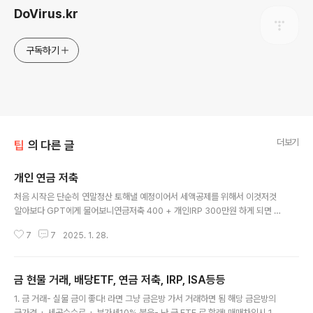
DoVirus.kr
구독하기
더보기
팁
의 다른 글
개인 연금 저축
글 내용
처음 시작은 단순히 연말정산 토해낼 예정이어서 세액공제를 위해서 이것저것
알아보다 GPT에게 물어보니연금저축 400 + 개인IRP 300만원 하게 되면 급
여에 따라 약 13% 15% 세액공제가 된다고 한다.(근데 무료버전 GPT정보는
7
7
2025. 1. 28.
2023년에 머물러 있는 것이 함정... 600 +300만원까지 가능함) 그래서 돈을
어떻게 할까 어떻게 배분할까 IRP해야 하나... 돈 못찾는 다는데...중간에 해지하
면 세액공제 받은거 다 뱉어내고 수익금의 세금도 낸다는데... 결론은 주식투자
금 현물 거래, 배당ETF, 연금 저축, IRP, ISA등등
를 원래 하고 있었으면 원래 내야 할 세금 내는 것 뿐이다손해는 1도 없는 거다
글 내용
급전이 미친듯이 필요하다 그럼 해지하던가 담보대출 받던가 하면 되는 거다단
1. 금 거래- 실물 금이 좋다! 라면 그냥 금은방 가서 거래하면 됨 해당 금은방의
IRP는... 없다 그런거 해지 뿐이... 손해는 없지만 이득은? 600만원 ..
금가격 + 세공수수료 + 부가세10% 붙음- 난 금 ETF 로 할래! 매매차익시 15.