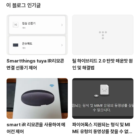
그마한 집에 2달치 먼지가 얼마나 되겠나 싶은데... 그래서
이 블로그 인기글
일단 호환 집진 봉투를 주문하여 교체를 하였는데 알람이
안사라진다???? 어?? 더스트백(집진봉투)이 속도 많이 비
어있을 뿐더러 이런 상태면 1년도 더 쓸 것 같은데 교체하
라고 해서 교체한것도 짜증나는데 사라지지 않으니 갑자기
짜증이 살짝 났지만 아 그..
Smartthings tuya IR리모콘
릴 하이브리드 2.0 탄맛 매운맛 원
연결 선풍기 제어
인 및 해결법
smart iR 리모콘을 사용하여 에
파이어폭스 지원되는 형식 및 MI
어컨 제어
ME 유형의 동영상를 찾을 수 없습
니다. 해결